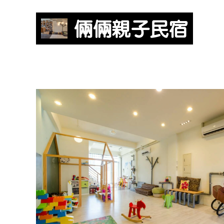
倆倆親子民宿